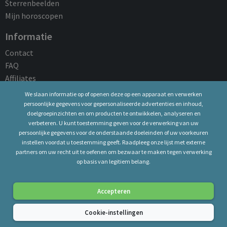
Sterrenbeelden
Mijn horoscopen
Informatie
Contact
FAQ
Affiliates
We slaan informatie op of openen deze op een apparaat en verwerken
Juridische kennisgeving
persoonlijke gegevens voor gepersonaliseerde advertenties en inhoud,
doelgroepinzichten en om producten te ontwikkelen, analyseren en
Algemene Voorwaarden
verbeteren. U kunt toestemming geven voor de verwerking van uw
Privacy Policy
persoonlijke gegevens voor de onderstaande doeleinden of uw voorkeuren
Bedrijfsgegevens
instellen voordat u toestemming geeft. Raadpleeg onze lijst met externe
Cookie-beleid
partners om uw recht uit te oefenen om bezwaar te maken tegen verwerking
op basis van legitiem belang.
Copyright © 2026 Astrostar.nl - Helpdesk: marijke@astrostar.nl
Accepteren
Alle rechten voorbehouden. Alleen voor spirituele en
Cookie-instellingen
wellnessdoeleinden. Je moet 18 jaar of ouder zijn.