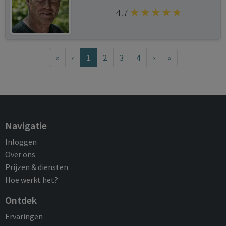
4.7
«
‹
1
2
3
4
›
»
Navigatie
Inloggen
Over ons
Prijzen & diensten
Hoe werkt het?
Ontdek
Ervaringen