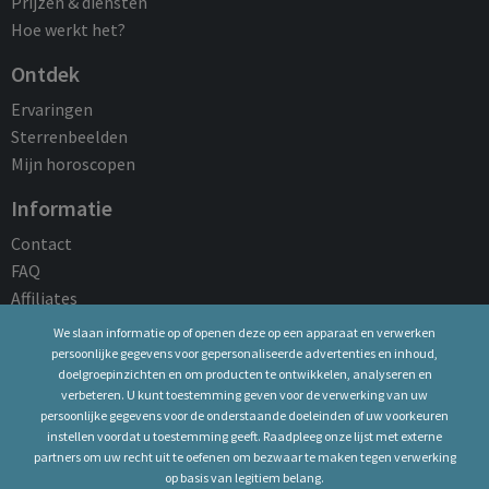
Prijzen & diensten
Hoe werkt het?
Ontdek
Ervaringen
Sterrenbeelden
Mijn horoscopen
Informatie
Contact
FAQ
Affiliates
We slaan informatie op of openen deze op een apparaat en verwerken
Juridische kennisgeving
persoonlijke gegevens voor gepersonaliseerde advertenties en inhoud,
doelgroepinzichten en om producten te ontwikkelen, analyseren en
Algemene Voorwaarden
verbeteren. U kunt toestemming geven voor de verwerking van uw
Privacy Policy
persoonlijke gegevens voor de onderstaande doeleinden of uw voorkeuren
Bedrijfsgegevens
instellen voordat u toestemming geeft. Raadpleeg onze lijst met externe
partners om uw recht uit te oefenen om bezwaar te maken tegen verwerking
Cookie-beleid
op basis van legitiem belang.