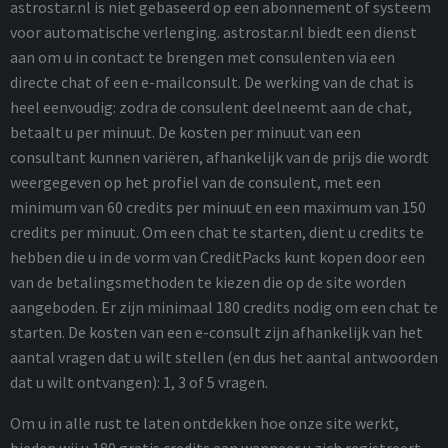
astrostar.nl is niet gebaseerd op een abonnement of systeem
voor automatische verlenging. astrostar.nl biedt een dienst
aan om u in contact te brengen met consulenten via een
directe chat of een e-mailconsult. De werking van de chat is
heel eenvoudig: zodra de consulent deelneemt aan de chat,
betaalt u per minuut. De kosten per minuut van een
consultant kunnen variëren, afhankelijk van de prijs die wordt
weergegeven op het profiel van de consulent, met een
minimum van 60 credits per minuut en een maximum van 150
credits per minuut. Om een ​​chat te starten, dient u credits te
hebben die u in de vorm van CreditPacks kunt kopen door een
van de betalingsmethoden te kiezen die op de site worden
aangeboden. Er zijn minimaal 180 credits nodig om een ​​chat te
starten. De kosten van een e-consult zijn afhankelijk van het
aantal vragen dat u wilt stellen (en dus het aantal antwoorden
dat u wilt ontvangen): 1, 3 of 5 vragen.
Om u in alle rust te laten ontdekken hoe onze site werkt,
bieden wij u 180 gratis credits aan wanneer u zich registreert