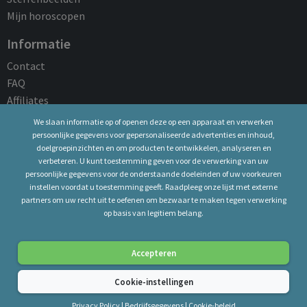
Mijn horoscopen
Informatie
Contact
FAQ
Affiliates
We slaan informatie op of openen deze op een apparaat en verwerken
Juridische kennisgeving
persoonlijke gegevens voor gepersonaliseerde advertenties en inhoud,
doelgroepinzichten en om producten te ontwikkelen, analyseren en
Algemene Voorwaarden
verbeteren. U kunt toestemming geven voor de verwerking van uw
Privacy Policy
persoonlijke gegevens voor de onderstaande doeleinden of uw voorkeuren
Bedrijfsgegevens
instellen voordat u toestemming geeft. Raadpleeg onze lijst met externe
Cookie-beleid
partners om uw recht uit te oefenen om bezwaar te maken tegen verwerking
op basis van legitiem belang.
Copyright © 2026 Astrostar.nl - Helpdesk: marijke@astrostar.nl
Accepteren
Alle rechten voorbehouden. Alleen voor spirituele en
Cookie-instellingen
wellnessdoeleinden. Je moet 18 jaar of ouder zijn.
Privacy Policy
|
Bedrijfsgegevens
|
Cookie-beleid