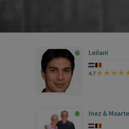
Leilani
4.7
Inez & Maart