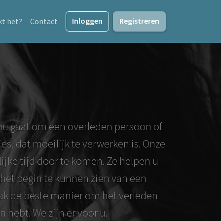
Inloggen
Registreren
t het?
Contact
t nu gaat om een overleden persoon of
es, dat moeilijk te verwerken is. Onze
jke tijd door te komen. Ze helpen u
m het begin te kunnen zien van een
ak de beste manier om het verleden
 hebt. We zijn er voor u.