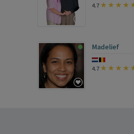
4.7
Madelief
4.7