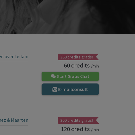
 over Leilani
360 credits gratis!
60 credits
/min
Start Gratis Chat
E-mailconsult
nez & Maarten
360 credits gratis!
120 credits
/min