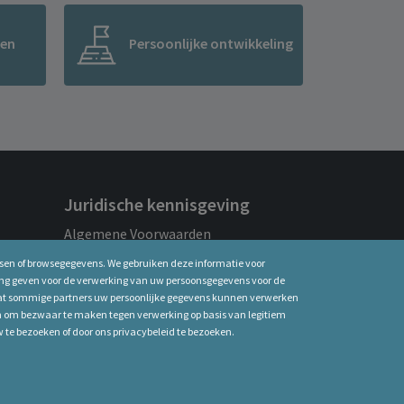
ren
Persoonlijke ontwikkeling
Juridische kennisgeving
Algemene Voorwaarden
Privacy Policy
ssen of browsegegevens. We gebruiken deze informatie voor
Bedrijfsgegevens
ing geven voor de verwerking van uw persoonsgegevens voor de
dat sommige partners uw persoonlijke gegevens kunnen verwerken
Cookie-beleid
en om bezwaar te maken tegen verwerking op basis van legitiem
te bezoeken of door ons privacybeleid te bezoeken.
 of ouder zijn.