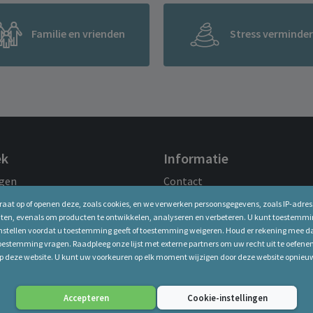
Familie en vrienden
Stress verminde
ek
Informatie
ngen
Contact
nbeelden
FAQ
araat op of openen deze, zoals cookies, en we verwerken persoonsgegevens, zoals IP-adre
oroscopen
Affiliates
hten, evenals om producten te ontwikkelen, analyseren en verbeteren. U kunt toestemm
 instellen voordat u toestemming geeft of toestemming weigeren. Houd er rekening mee 
toestemming vragen. Raadpleeg onze lijst met externe partners om uw recht uit te oefen
op deze website. U kunt uw voorkeuren op elk moment wijzigen door deze website opnieuw 
Copyright © 2026 Astrostar.nl - Helpdesk: marijke@astrostar.nl
Accepteren
Cookie-instellingen
oorbehouden. Alleen voor spirituele en wellnessdoeleinden. Je moet 18 jaar