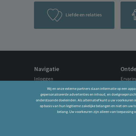
Liefde en relaties
Navigatie
Ontd
Inloggen
Ervari
Over ons
Sterre
Wij en onze externe partners slaan informatie op een app
Prijzen & diensten
Mijn h
gepersonaliseerde advertenties en inhoud, en doelgroepinzic
onderstaande doeleinden. Als alternatief kunt u uw voorkeuren
Hoe werkt het?
op basis van hun legitieme zakelijke belangen en niet om uw 
belang. Uw voorkeuren zijn alleen van toepassing 
Alle rechten v