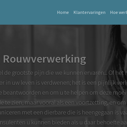
Home
Klantervaringen
Hoe werk
r: Rouwverwerking
fel de grootste pijn die we kunnen ervaren... Of he
in uw leven is verdwenen; het is een pijnlijk verli
te beantwoorden en om u te helpen om deze moeili
nde te zien, maar vooral als een voortzetting, en o
iceren met een dierbare die is heengegaan is va
consulenten u kunnen bieden als u daar behoefte aan